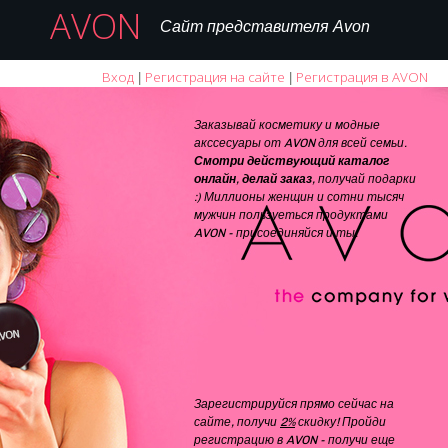
AVON
Сайт представителя Avon
Вход
Регистрация на сайте
Регистрация в AVON
|
|
Заказывай косметику и модные
акссесуары от AVON для всей семьи.
Смотри действующий каталог
онлайн
,
делай заказ
, получай подарки
:) Миллионы женщин и сотни тысяч
мужчин пользуеться продуктами
AVON - присоединяйся и ты.
Зарегистрируйся прямо сейчас на
сайте, получи
2%
скидку! Пройди
регистрацию в AVON - получи еще