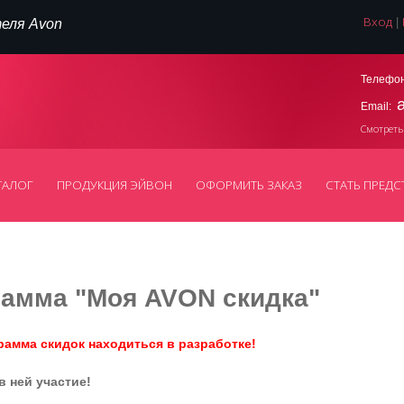
Вход
|
еля Avon
Телефон
Email:
Смотреть
ТАЛОГ
ПРОДУКЦИЯ ЭЙВОН
ОФОРМИТЬ ЗАКАЗ
СТАТЬ ПРЕДС
рамма "Моя AVON скидка"
рамма скидок находиться в разработке!
в ней участие!