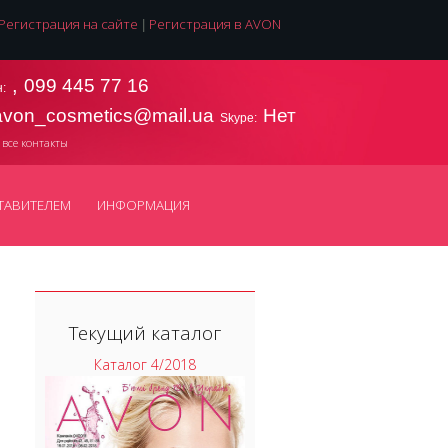
Регистрация на сайте
Регистрация в AVON
|
,
099 445 77 16
:
avon_cosmetics@mail.ua
Нет
Skype:
 все контакты
ТАВИТЕЛЕМ
ИНФОРМАЦИЯ
Текущий каталог
Каталог 4/2018