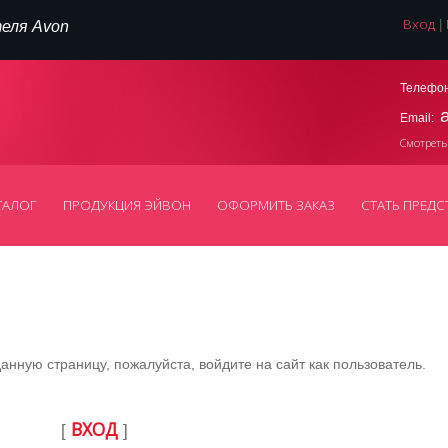
Вход
|
еля Avon
Телефон
Email:
Смотреть
ТАЛОГ
ПРОДУКЦИЯ ЭЙВОН
ОФОРМИТЬ ЗАКАЗ
СТАТЬ ПРЕДС
нную страницу, пожалуйста, войдите на сайт как пользователь.
ВХОД
[
]