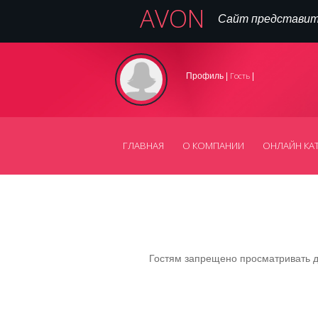
AVON
Сайт представит
Гость
Профиль |
|
ГЛАВНАЯ
О КОМПАНИИ
ОНЛАЙН КА
Гостям запрещено просматривать да