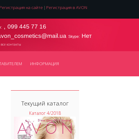
Регистрация на сайте
Регистрация в AVON
|
,
099 445 77 16
:
avon_cosmetics@mail.ua
Нет
Skype:
 все контакты
ТАВИТЕЛЕМ
ИНФОРМАЦИЯ
Текущий каталог
Каталог 4/2018