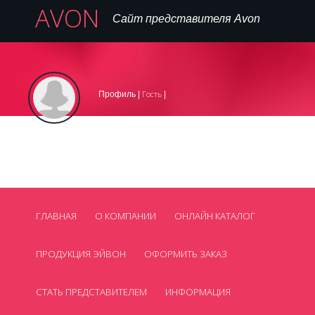
AVON
Сайт представителя Avon
Вход
Регистрация на сайте
Регистрация в AVON
|
|
Гость
Профиль |
|
,
099 445 77 16
Телефон:
avon_cosmetics@mail.ua
Нет
Email:
Skype:
Смотреть все контакты
ГЛАВНАЯ
О КОМПАНИИ
ОНЛАЙН КАТАЛОГ
ПРОДУКЦИЯ ЭЙВОН
ОФОРМИТЬ ЗАКАЗ
СТАТЬ ПРЕДСТАВИТЕЛЕМ
ИНФОРМАЦИЯ