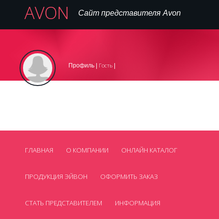
AVON
Сайт представителя Avon
Вход
Регистрация на сайте
Регистрация в AVON
|
|
Гость
Профиль |
|
,
099 445 77 16
Телефон:
avon_cosmetics@mail.ua
Нет
Email:
Skype:
Смотреть все контакты
ГЛАВНАЯ
О КОМПАНИИ
ОНЛАЙН КАТАЛОГ
ПРОДУКЦИЯ ЭЙВОН
ОФОРМИТЬ ЗАКАЗ
СТАТЬ ПРЕДСТАВИТЕЛЕМ
ИНФОРМАЦИЯ