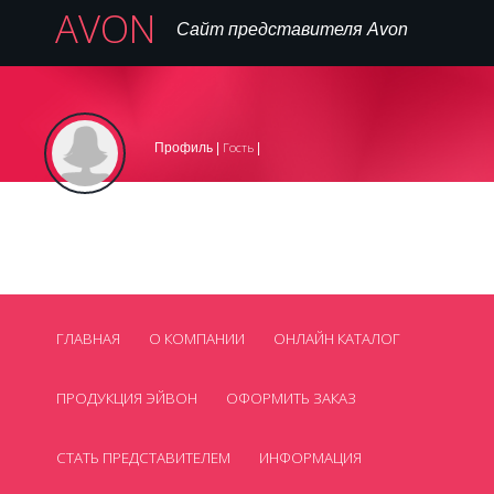
AVON
Сайт представителя Avon
Вход
Регистрация на сайте
Регистрация в AVON
|
|
Гость
Профиль |
|
,
099 445 77 16
Телефон:
avon_cosmetics@mail.ua
Нет
Email:
Skype:
Смотреть все контакты
ГЛАВНАЯ
О КОМПАНИИ
ОНЛАЙН КАТАЛОГ
ПРОДУКЦИЯ ЭЙВОН
ОФОРМИТЬ ЗАКАЗ
СТАТЬ ПРЕДСТАВИТЕЛЕМ
ИНФОРМАЦИЯ