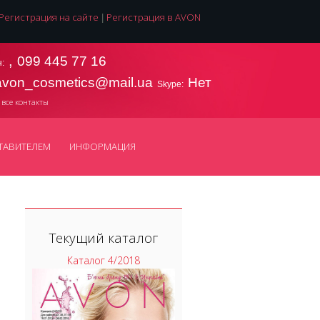
Регистрация на сайте
Регистрация в AVON
|
,
099 445 77 16
:
avon_cosmetics@mail.ua
Нет
Skype:
 все контакты
ТАВИТЕЛЕМ
ИНФОРМАЦИЯ
Текущий каталог
Каталог 4/2018