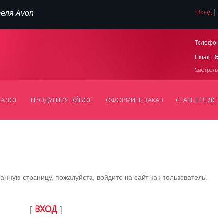
Вход
|
еля Avon
Телефон
Email:
Смотреть
ТАЛОГ
ПРОДУКЦИЯ ЭЙВОН
ОФОРМИТЬ ЗАКАЗ
СТАТЬ ПРЕДС
нную страницу, пожалуйста, войдите на сайт как пользователь.
ВХОД
[
]