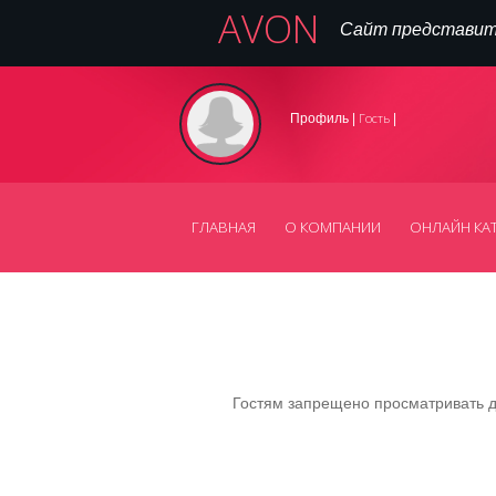
AVON
Сайт представит
Гость
Профиль |
|
ГЛАВНАЯ
О КОМПАНИИ
ОНЛАЙН КА
Гостям запрещено просматривать да