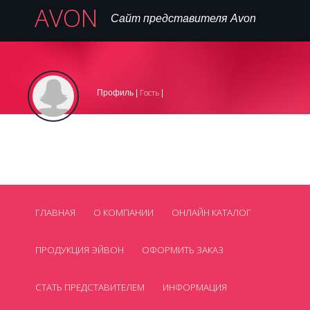
AVON
Сайт представителя Avon
Вход
Регистрация на сайте
Регистрация в AVON
|
|
Гость
Профиль |
|
,
099 445 77 16
Телефон:
avon_cosmetics@mail.ua
Нет
Email:
Skype:
Смотреть все контакты
ГЛАВНАЯ
О КОМПАНИИ
ОНЛАЙН КАТАЛОГ
ПРОДУКЦИЯ ЭЙВОН
ОФОРМИТЬ ЗАКАЗ
СТАТЬ ПРЕДСТАВИТЕЛЕМ
ИНФОРМАЦИЯ