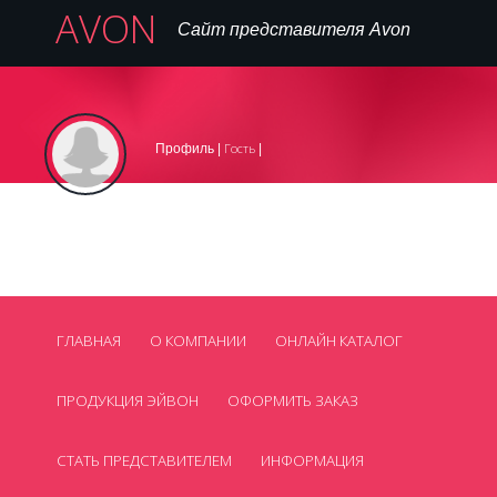
AVON
Сайт представителя Avon
Вход
Регистрация на сайте
Регистрация в AVON
|
|
Гость
Профиль |
|
,
099 445 77 16
Телефон:
avon_cosmetics@mail.ua
Нет
Email:
Skype:
Смотреть все контакты
ГЛАВНАЯ
О КОМПАНИИ
ОНЛАЙН КАТАЛОГ
ПРОДУКЦИЯ ЭЙВОН
ОФОРМИТЬ ЗАКАЗ
СТАТЬ ПРЕДСТАВИТЕЛЕМ
ИНФОРМАЦИЯ