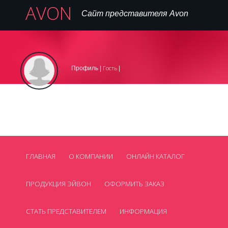
AVON
Сайт представителя Avon
Вход
Регистрация на сайте
Регистрация в AVON
|
|
Гость
Профиль |
|
,
099 445 77 16
Телефон:
avon_cosmetics@mail.ua
Нет
Email:
Skype:
Смотреть все контакты
ГЛАВНАЯ
О КОМПАНИИ
ОНЛАЙН КАТАЛОГ
ПРОДУКЦИЯ ЭЙВОН
ОФОРМИТЬ ЗАКАЗ
СТАТЬ ПРЕДСТАВИТЕЛЕМ
ИНФОРМАЦИЯ