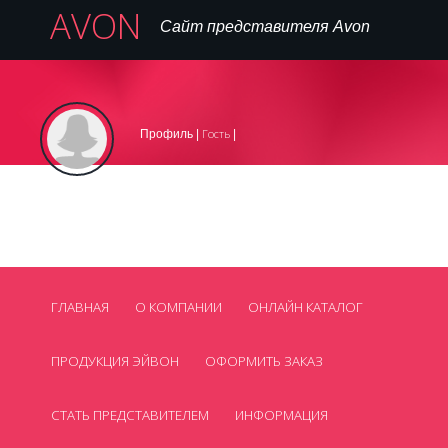
AVON
Сайт представителя Avon
Вход
Регистрация на сайте
Регистрация в AVON
|
|
Гость
Профиль |
|
,
099 445 77 16
Телефон:
avon_cosmetics@mail.ua
Нет
Email:
Skype:
Смотреть все контакты
ГЛАВНАЯ
О КОМПАНИИ
ОНЛАЙН КАТАЛОГ
ПРОДУКЦИЯ ЭЙВОН
ОФОРМИТЬ ЗАКАЗ
СТАТЬ ПРЕДСТАВИТЕЛЕМ
ИНФОРМАЦИЯ